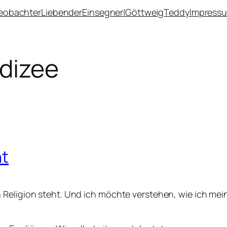
eobachter
Liebender
Einsegner
|
Göttweig
Teddy
Impress
dizee
ht
 Religion steht. Und ich möchte verstehen, wie ich me