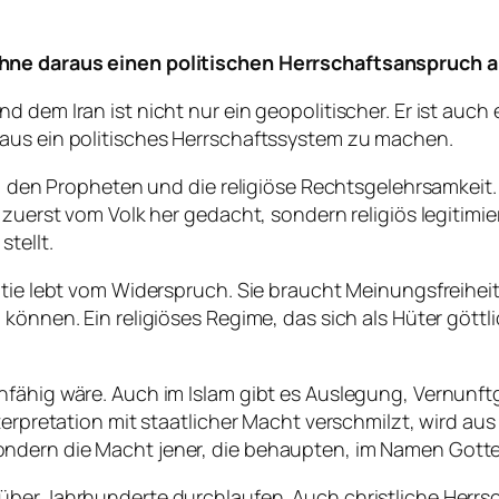
ohne daraus einen politischen Herrschaftsanspruch 
dem Iran ist nicht nur ein geopolitischer. Er ist auch e
aus ein politisches Herrschaftssystem zu machen.
t, den Propheten und die religiöse Rechtsgelehrsamkeit.
 zuerst vom Volk her gedacht, sondern religiös legitimi
tellt.
ratie lebt vom Widerspruch. Sie braucht Meinungsfreihe
können. Ein religiöses Regime, das sich als Hüter göttl
unfähig wäre. Auch im Islam gibt es Auslegung, Vernun
terpretation mit staatlicher Macht verschmilzt, wird aus
ndern die Macht jener, die behaupten, im Namen Gotte
ber Jahrhunderte durchlaufen. Auch christliche Herrsch