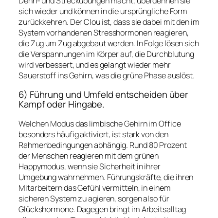
Dehn- und Streckübungen macht, überdehnen sie
sich wieder und können in die ursprüngliche Form
zurückkehren. Der Clou ist, dass sie dabei mit den im
System vorhandenen Stresshormonen reagieren,
die Zug um Zug abgebaut werden. In Folge lösen sich
die Verspannungen im Körper auf, die Durchblutung
wird verbessert, und es gelangt wieder mehr
Sauerstoff ins Gehirn, was die grüne Phase auslöst.
6) Führung und Umfeld entscheiden über
Kampf oder Hingabe.
Welchen Modus das limbische Gehirn im Office
besonders häufig aktiviert, ist stark von den
Rahmenbedingungen abhängig. Rund 80 Prozent
der Menschen reagieren mit dem grünen
Happymodus, wenn sie Sicherheit in ihrer
Umgebung wahrnehmen. Führungskräfte, die ihren
Mitarbeitern das Gefühl vermitteln, in einem
sicheren System zu agieren, sorgen also für
Glückshormone. Dagegen bringt im Arbeitsalltag