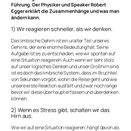
Führung. Der Physiker und Speaker Robert
Egger erklärt die Zusammenhänge und was man
ändern kann.
1) Wir reagieren schneller, als wir denken.
Das limbische Gehirn ist ein uralter Teil unseres
Gehirns, der eine enorme Bedeutung hat. Seine
Aufgabe ist es zu entscheiden, wie wir spontan auf
eine Situation reagieren. Auch wenn wir sehr stolz
auf unser logisches Denken und unser Großhirn sind,
ist es doch das limbische System, dass im Bruchteil
von Sekunden vorgibt, wohin die Reise geht und wie
unsere erste Reaktion ausfällt und zwar noch lange
bevor wir diese überhaupt erfassen und überdenken
können.
2) Wenn es Stress gibt, schalten wir das
Hirn aus.
Wie wir auf eine Situation reagieren, hängt davon ab,