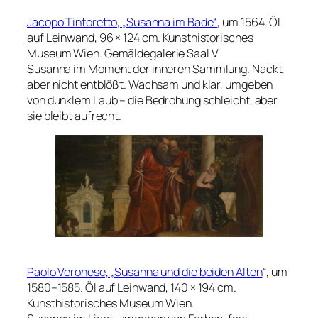
Jacopo Tintoretto, „Susanna im Bade“
, um 1564. Öl
auf Leinwand, 96 × 124 cm. Kunsthistorisches
Museum Wien.
Gemäldegalerie Saal V
Susanna im Moment der inneren Sammlung. Nackt,
aber nicht entblößt. Wachsam und klar, umgeben
von dunklem Laub – die Bedrohung schleicht, aber
sie bleibt aufrecht.
Paolo Veronese, „Susanna und die beiden Alten
“, um
1580–1585. Öl auf Leinwand, 140 × 194 cm.
Kunsthistorisches Museum Wien.