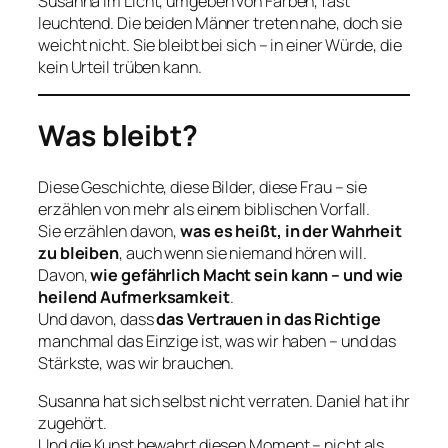
Susanna im Licht, umgeben von Farben, fast
leuchtend. Die beiden Männer treten nahe, doch sie
weicht nicht. Sie bleibt bei sich – in einer Würde, die
kein Urteil trüben kann.
Was bleibt?
Diese Geschichte, diese Bilder, diese Frau – sie
erzählen von mehr als einem biblischen Vorfall.
Sie erzählen davon,
was es heißt, in der Wahrheit
zu bleiben
, auch wenn sie niemand hören will.
Davon,
wie gefährlich Macht sein kann – und wie
heilend Aufmerksamkeit
.
Und davon, dass
das Vertrauen in das Richtige
manchmal das Einzige ist, was wir haben – und das
Stärkste, was wir brauchen.
Susanna hat sich selbst nicht verraten. Daniel hat ihr
zugehört.
Und die Kunst bewahrt diesen Moment – nicht als