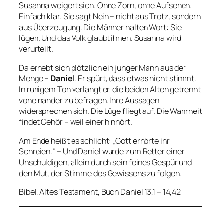
Susanna weigert sich. Ohne Zorn, ohne Aufsehen.
Einfach klar. Sie sagt Nein – nicht aus Trotz, sondern
aus Überzeugung. Die Männer halten Wort: Sie
lügen. Und das Volk glaubt ihnen. Susanna wird
verurteilt.
Da erhebt sich plötzlich ein junger Mann aus der
Menge –
Daniel
. Er spürt, dass etwas nicht stimmt.
In ruhigem Ton verlangt er, die beiden Alten getrennt
voneinander zu befragen. Ihre Aussagen
widersprechen sich. Die Lüge fliegt auf. Die Wahrheit
findet Gehör – weil einer hinhört.
Am Ende heißt es schlicht:
„Gott erhörte ihr
Schreien.“
– Und Daniel wurde zum Retter einer
Unschuldigen, allein durch sein feines Gespür und
den Mut, der Stimme des Gewissens zu folgen.
Bibel, Altes Testament, Buch Daniel 13,1 – 14,42