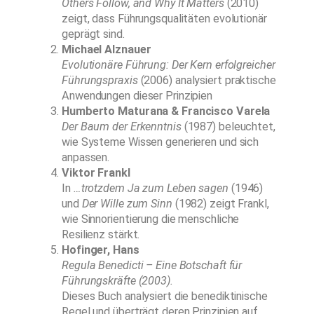
Others Follow, and Why It Matters
(2010)
zeigt, dass Führungsqualitäten evolutionär
geprägt sind.
Michael Alznauer
Evolutionäre Führung: Der Kern erfolgreicher
Führungspraxis
(2006) analysiert praktische
Anwendungen dieser Prinzipien
Humberto Maturana & Francisco Varela
Der Baum der Erkenntnis
(1987) beleuchtet,
wie Systeme Wissen generieren und sich
anpassen.
Viktor Frankl
In
…trotzdem Ja zum Leben sagen
(1946)
und
Der Wille zum Sinn
(1982) zeigt Frankl,
wie Sinnorientierung die menschliche
Resilienz stärkt.
Hofinger, Hans
Regula Benedicti – Eine Botschaft für
Führungskräfte (2003)
.
Dieses Buch analysiert die benediktinische
Regel und überträgt deren Prinzipien auf