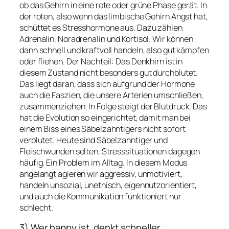
ob das Gehirn in eine rote oder grüne Phase gerät. In
der roten, also wenn das limbische Gehirn Angst hat,
schüttet es Stresshormone aus. Dazu zählen
Adrenalin, Noradrenalin und Kortisol. Wir können
dann schnell und kraftvoll handeln, also gut kämpfen
oder fliehen. Der Nachteil: Das Denkhirn ist in
diesem Zustand nicht besonders gut durchblutet.
Das liegt daran, dass sich aufgrund der Hormone
auch die Faszien, die unsere Arterien umschließen,
zusammenziehen. In Folge steigt der Blutdruck. Das
hat die Evolution so eingerichtet, damit man bei
einem Biss eines Säbelzahntigers nicht sofort
verblutet. Heute sind Säbelzahntiger und
Fleischwunden selten, Stresssituationen dagegen
häufig. Ein Problem im Alltag. In diesem Modus
angelangt agieren wir aggressiv, unmotiviert,
handeln unsozial, unethisch, eigennutzorientiert,
und auch die Kommunikation funktioniert nur
schlecht.
3) Wer happy ist, denkt schneller.