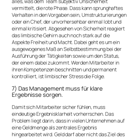
alles, was dem Team subjektiv Unsicherheit
vermittelt, die rote Phase. Dass kann sprunghaftes
Verhalten in den Vorgaben sein, Umstrukturierungen
oder ein Chef, der unvorhersehbar einmal lobt und
einmal kritisiert. Abgesehen von Sicherheit reagiert
das limbische Gehirn auch noch stark auf die
Aspekte Freiheit und Macht. Dabei geht es um ein
ausgewogenes Maß an Selbstbestimmung bei der
Ausführung der Tätigkeiten sowie um den Status,
der einem dabei zukommt. Werden Mitarbeiter in
ihren Kompetenzen beschnitten und permanent
kontrolliert, ist limbischer Stress die Folge.
7) Das Management muss für klare
Ergebnisse sorgen.
Damit sich Mitarbeiter sicher fühlen, muss
eindeutige Ergebnisklarheit vorherrschen. Das
Problem liegt darin, dass in vielen Unternehmen auf
eine Geldmenge als zentrales Ergebnis
hingearbeitet wird. Geld darf aber nicht das Ziel des