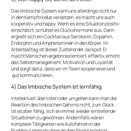
Das limbische System kann uns allerdings nicht nur
in den Kampfmodus versetzen, es macht uns auch
kooperativ und happy. Wenn es eine Situation positiv
einschätzt, schüttet es Glückshormone aus. Dann
ergießt sich ein Cocktail aus Serotonin, Dopamin,
Endorphin und Amphetaminen in den Körper. Im
Arbeitsalltag ist dieser Zustand der Jackpot. Er
macht Menschen ergebnisorientiert, effektiv, erhöht
das Selbstmanagement, Motivation und Loyalität
und sorgt dafür, dass wir im Team kooperieren und
gut kommunizieren.
4) Das limbische System ist lernfähig.
Intellektuell überlisten oder umgehen kann man die
Reaktion des limbischen Gehirns nicht, zum Glück
ist es aber fähig, sich an immer wieder eintretende
Situationen zu gewöhnen. Andernfalls wären
komplexe Tätigkeiten wie Autofahren in der
Rushhour niemals ohne akuten Stress möglich.