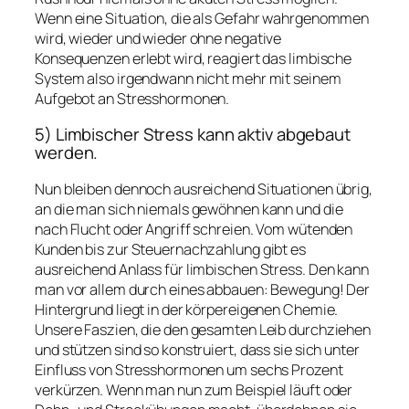
Wenn eine Situation, die als Gefahr wahrgenommen
wird, wieder und wieder ohne negative
Konsequenzen erlebt wird, reagiert das limbische
System also irgendwann nicht mehr mit seinem
Aufgebot an Stresshormonen.
5) Limbischer Stress kann aktiv abgebaut
werden.
Nun bleiben dennoch ausreichend Situationen übrig,
an die man sich niemals gewöhnen kann und die
nach Flucht oder Angriff schreien. Vom wütenden
Kunden bis zur Steuernachzahlung gibt es
ausreichend Anlass für limbischen Stress. Den kann
man vor allem durch eines abbauen: Bewegung! Der
Hintergrund liegt in der körpereigenen Chemie.
Unsere Faszien, die den gesamten Leib durchziehen
und stützen sind so konstruiert, dass sie sich unter
Einfluss von Stresshormonen um sechs Prozent
verkürzen. Wenn man nun zum Beispiel läuft oder