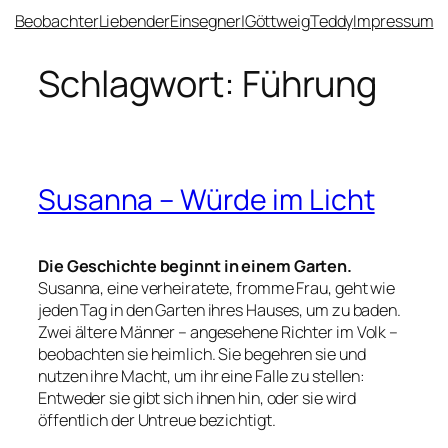
Beobachter
Liebender
Einsegner
|
Göttweig
Teddy
Impressum
Schlagwort:
Führung
Susanna – Würde im Licht
Die Geschichte beginnt in einem Garten.
Susanna, eine verheiratete, fromme Frau, geht wie
jeden Tag in den Garten ihres Hauses, um zu baden.
Zwei ältere Männer – angesehene Richter im Volk –
beobachten sie heimlich. Sie begehren sie und
nutzen ihre Macht, um ihr eine Falle zu stellen:
Entweder sie gibt sich ihnen hin, oder sie wird
öffentlich der Untreue bezichtigt.