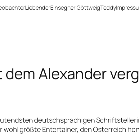
eobachter
Liebender
Einsegner
|
Göttweig
Teddy
Impress
 dem Alexander vergl
utendsten deutschsprachigen Schriftstelleri
r wohl größte Entertainer, den Österreich he