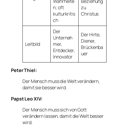
Wahrheite
Beziehung
n; oft
zu
kulturkritis
Christus
ch
Der
Der Hirte,
Unterneh
Diener,
Leitbild
mer,
Brückenba
Entdecker,
uer
Innovator
Peter Thiel:
Der Mensch muss die Welt verändern,
damit sie besser wird.
Papst Leo XIV:
Der Mensch muss sich von Gott
verändern lassen, damit die Welt besser
wird.