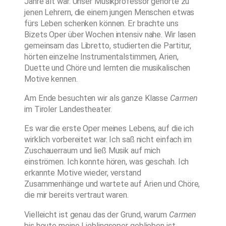
Jahre alt war. Unser Musikprofessor gehörte zu
jenen Lehrern, die einem jungen Menschen etwas
fürs Leben schenken können. Er brachte uns
Bizets Oper über Wochen intensiv nahe. Wir lasen
gemeinsam das Libretto, studierten die Partitur,
hörten einzelne Instrumentalstimmen, Arien,
Duette und Chöre und lernten die musikalischen
Motive kennen.
Am Ende besuchten wir als ganze Klasse
Carmen
im Tiroler Landestheater.
Es war die erste Oper meines Lebens, auf die ich
wirklich vorbereitet war. Ich saß nicht einfach im
Zuschauerraum und ließ Musik auf mich
einströmen. Ich konnte hören, was geschah. Ich
erkannte Motive wieder, verstand
Zusammenhänge und wartete auf Arien und Chöre,
die mir bereits vertraut waren.
Vielleicht ist genau das der Grund, warum
Carmen
bis heute meine Lieblingsoper geblieben ist.