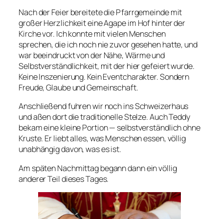
Nach der Feier bereitete die Pfarrgemeinde mit
großer Herzlichkeit eine Agape im Hof hinter der
Kirche vor. Ich konnte mit vielen Menschen
sprechen, die ich noch nie zuvor gesehen hatte, und
war beeindruckt von der Nähe, Wärme und
Selbstverständlichkeit, mit der hier gefeiert wurde.
Keine Inszenierung. Kein Eventcharakter. Sondern
Freude, Glaube und Gemeinschaft.
Anschließend fuhren wir noch ins Schweizerhaus
und aßen dort die traditionelle Stelze. Auch Teddy
bekam eine kleine Portion — selbstverständlich ohne
Kruste. Er liebt alles, was Menschen essen, völlig
unabhängig davon, was es ist.
Am späten Nachmittag begann dann ein völlig
anderer Teil dieses Tages.