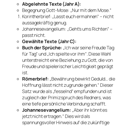
Abgelehnte Texte (Jahr A):
Begegnung Gott-Mose: „Nur mit dem Mose.“
Korintherbrief: „Lasst euch ermahnen“ – nicht
aussagekräftig genug.
Johannesevangelium: „Geht’s ums Richten“ –
passt nicht.
Gewählte Texte (Jahr C):
Buch der Sprüche:
„Ich war seine Freude Tag
für Tag“ und „Ich spielte vor ihm“. Diese Wahl
unterstreicht eine Beziehung zu Gott, die von
Freude und spielerischer Leichtigkeit geprägt
ist.
Römerbrief:
„Bewährung bewirkt Geduld… die
Hoffnung lässt nicht zugrunde gehen.“ Dieser
Satz wurde als „fesselnd“ empfunden und ist
zugleich der Primizspruch des Redners, was
eine tiefe persönliche Verbindung schafft.
Johannesevangelium:
„Aber ihr könnt es
jetzt nicht ertragen.“ Dies wird als
spannungsvoller Hinweis auf die zukünftige