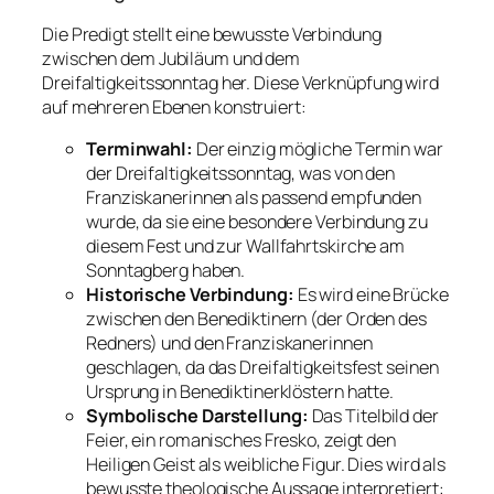
Die Predigt stellt eine bewusste Verbindung
zwischen dem Jubiläum und dem
Dreifaltigkeitssonntag her. Diese Verknüpfung wird
auf mehreren Ebenen konstruiert:
Terminwahl:
Der einzig mögliche Termin war
der Dreifaltigkeitssonntag, was von den
Franziskanerinnen als passend empfunden
wurde, da sie eine besondere Verbindung zu
diesem Fest und zur Wallfahrtskirche am
Sonntagberg haben.
Historische Verbindung:
Es wird eine Brücke
zwischen den Benediktinern (der Orden des
Redners) und den Franziskanerinnen
geschlagen, da das Dreifaltigkeitsfest seinen
Ursprung in Benediktinerklöstern hatte.
Symbolische Darstellung:
Das Titelbild der
Feier, ein romanisches Fresko, zeigt den
Heiligen Geist als weibliche Figur. Dies wird als
bewusste theologische Aussage interpretiert: