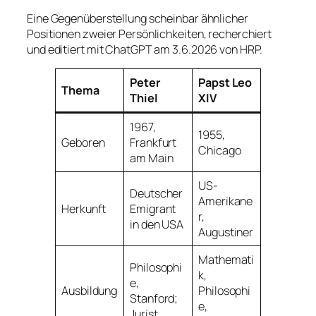
Eine Gegenüberstellung scheinbar ähnlicher
Positionen zweier Persönlichkeiten, recherchiert
und editiert mit ChatGPT am 3.6.2026 von HRP.
Peter
Papst Leo
Thema
Thiel
XIV
1967,
1955,
Geboren
Frankfurt
Chicago
am Main
US-
Deutscher
Amerikane
Herkunft
Emigrant
r,
in den USA
Augustiner
Mathemati
Philosophi
k,
e,
Ausbildung
Philosophi
Stanford;
e,
Jurist