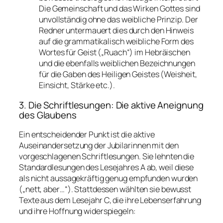
Die Gemeinschaft und das Wirken Gottes sind
unvollständig ohne das weibliche Prinzip. Der
Redner untermauert dies durch den Hinweis
auf die grammatikalisch weibliche Form des
Wortes für Geist („Ruach“) im Hebräischen
und die ebenfalls weiblichen Bezeichnungen
für die Gaben des Heiligen Geistes (Weisheit,
Einsicht, Stärke etc.).
3. Die Schriftlesungen: Die aktive Aneignung
des Glaubens
Ein entscheidender Punkt ist die aktive
Auseinandersetzung der Jubilarinnen mit den
vorgeschlagenen Schriftlesungen. Sie lehnten die
Standardlesungen des Lesejahres A ab, weil diese
als nicht aussagekräftig genug empfunden wurden
(„nett, aber…“). Stattdessen wählten sie bewusst
Texte aus dem Lesejahr C, die ihre Lebenserfahrung
und ihre Hoffnung widerspiegeln: