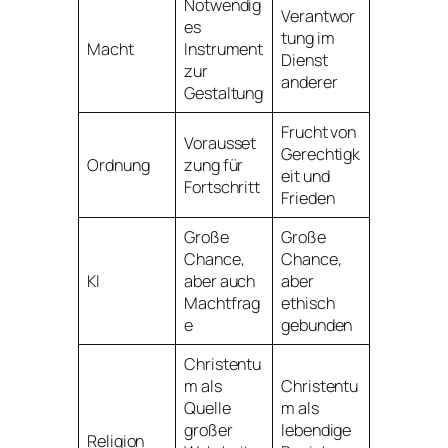
Notwendig
Verantwor
es
tung im
Macht
Instrument
Dienst
zur
anderer
Gestaltung
Frucht von
Vorausset
Gerechtigk
Ordnung
zung für
eit und
Fortschritt
Frieden
Große
Große
Chance,
Chance,
KI
aber auch
aber
Machtfrag
ethisch
e
gebunden
Christentu
m als
Christentu
Quelle
m als
großer
lebendige
Religion