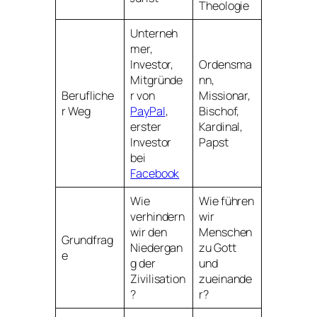
Theologie
Unterneh
mer,
Investor,
Ordensma
Mitgründe
nn,
Berufliche
r von
Missionar,
r Weg
PayPal
,
Bischof,
erster
Kardinal,
Investor
Papst
bei
Facebook
Wie
Wie führen
verhindern
wir
wir den
Menschen
Grundfrag
Niedergan
zu Gott
e
g der
und
Zivilisation
zueinande
?
r?