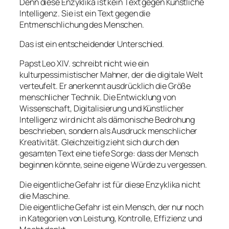
Denn diese Enzyklika ist kein Text gegen Künstliche
Intelligenz. Sie ist ein Text gegen die
Entmenschlichung des Menschen.
Das ist ein entscheidender Unterschied.
Papst Leo XIV. schreibt nicht wie ein
kulturpessimistischer Mahner, der die digitale Welt
verteufelt. Er anerkennt ausdrücklich die Größe
menschlicher Technik. Die Entwicklung von
Wissenschaft, Digitalisierung und Künstlicher
Intelligenz wird nicht als dämonische Bedrohung
beschrieben, sondern als Ausdruck menschlicher
Kreativität. Gleichzeitig zieht sich durch den
gesamten Text eine tiefe Sorge: dass der Mensch
beginnen könnte, seine eigene Würde zu vergessen.
Die eigentliche Gefahr ist für diese Enzyklika nicht
die Maschine.
Die eigentliche Gefahr ist ein Mensch, der nur noch
in Kategorien von Leistung, Kontrolle, Effizienz und