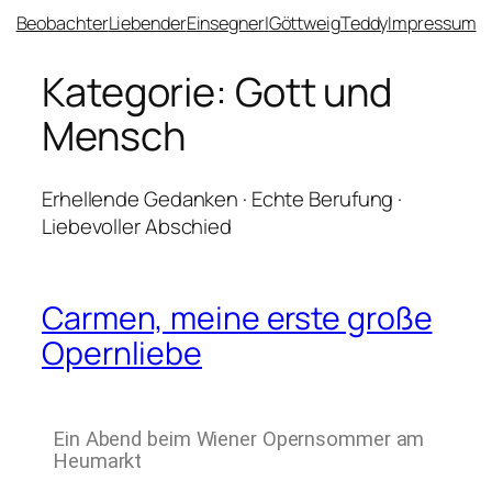
Beobachter
Liebender
Einsegner
|
Göttweig
Teddy
Impressum
Kategorie:
Gott und
Mensch
Erhellende Gedanken · Echte Berufung ·
Liebevoller Abschied
Carmen, meine erste große
Opernliebe
Ein Abend beim Wiener Opernsommer am
Heumarkt