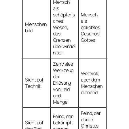
Mensch
als
schöpferis
Mensch
ches
als
Menschen
Wesen,
geliebtes
bild
das
Geschöpf
Grenzen
Gottes
überwinde
n soll
Zentrales
Werkzeug
Wertvoll,
der
Sicht auf
aber dem
Erlösung
Technik
Menschen
von Leid
dienend
und
Mangel
Feind, der
Feind, der
durch
Sicht auf
bekämpft
Christus
den Tod
werden