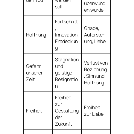
überwund
soll
en wurde
Fortschritt
,
Gnade,
Hoffnung
Innovation,
Aufersteh
Entdeckun
ung, Liebe
g
Stagnation
Verlust von
Gefahr
und
Beziehung
unserer
geistige
, Sinn und
Zeit
Resignatio
Hoffnung
n
Freiheit
zur
Freiheit
Freiheit
Gestaltung
zur Liebe
der
Zukunft