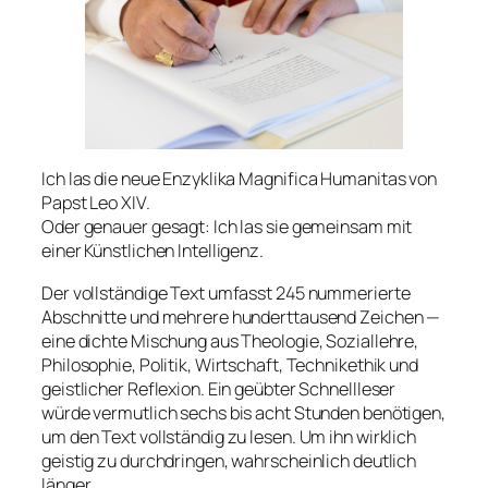
Ich las die neue Enzyklika
Magnifica Humanitas
von
Papst Leo XIV.
Oder genauer gesagt: Ich las sie gemeinsam mit
einer Künstlichen Intelligenz.
Der vollständige Text umfasst 245 nummerierte
Abschnitte und mehrere hunderttausend Zeichen —
eine dichte Mischung aus Theologie, Soziallehre,
Philosophie, Politik, Wirtschaft, Technikethik und
geistlicher Reflexion. Ein geübter Schnellleser
würde vermutlich sechs bis acht Stunden benötigen,
um den Text vollständig zu lesen. Um ihn wirklich
geistig zu durchdringen, wahrscheinlich deutlich
länger.