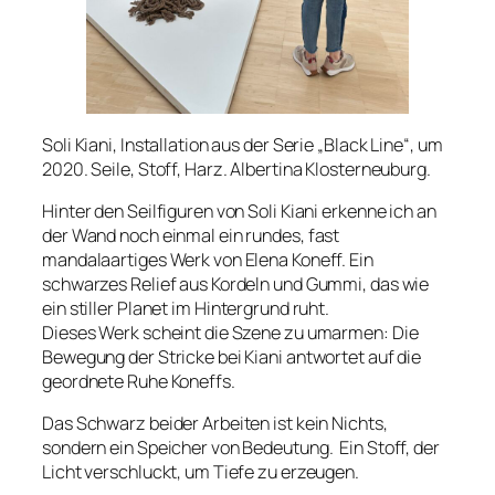
Soli Kiani, Installation aus der Serie „Black Line“, um
2020. Seile, Stoff, Harz. Albertina Klosterneuburg.
Hinter den Seilfiguren von Soli Kiani erkenne ich an
der Wand noch einmal ein rundes, fast
mandalaartiges Werk von Elena Koneff. Ein
schwarzes Relief aus Kordeln und Gummi, das wie
ein stiller Planet im Hintergrund ruht.
Dieses Werk scheint die Szene zu umarmen: Die
Bewegung der Stricke bei Kiani antwortet auf die
geordnete Ruhe Koneffs.
Das Schwarz beider Arbeiten ist kein Nichts,
sondern ein Speicher von Bedeutung. Ein Stoff, der
Licht verschluckt, um Tiefe zu erzeugen.