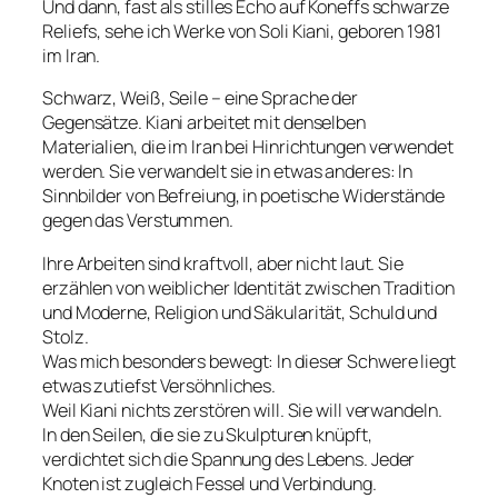
Und dann, fast als stilles Echo auf Koneffs schwarze
Reliefs, sehe ich Werke von Soli Kiani, geboren 1981
im Iran.
Schwarz, Weiß, Seile – eine Sprache der
Gegensätze. Kiani arbeitet mit denselben
Materialien, die im Iran bei Hinrichtungen verwendet
werden. Sie verwandelt sie in etwas anderes: In
Sinnbilder von Befreiung, in poetische Widerstände
gegen das Verstummen.
Ihre Arbeiten sind kraftvoll, aber nicht laut. Sie
erzählen von weiblicher Identität zwischen Tradition
und Moderne, Religion und Säkularität, Schuld und
Stolz.
Was mich besonders bewegt: In dieser Schwere liegt
etwas zutiefst Versöhnliches.
Weil Kiani nichts zerstören will. Sie will verwandeln.
In den Seilen, die sie zu Skulpturen knüpft,
verdichtet sich die Spannung des Lebens. Jeder
Knoten ist zugleich Fessel und Verbindung.