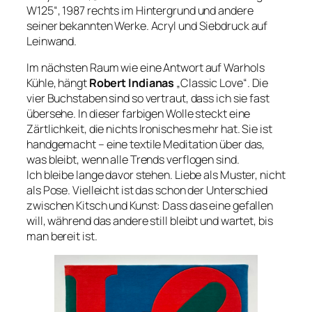
W125“, 1987 rechts im Hintergrund und andere
seiner bekannten Werke. Acryl und Siebdruck auf
Leinwand.
Im nächsten Raum wie eine Antwort auf Warhols
Kühle, hängt
Robert Indianas
„Classic Love“. Die
vier Buchstaben sind so vertraut, dass ich sie fast
übersehe. In dieser farbigen Wolle steckt eine
Zärtlichkeit, die nichts Ironisches mehr hat. Sie ist
handgemacht – eine textile Meditation über das,
was bleibt, wenn alle Trends verflogen sind.
Ich bleibe lange davor stehen. Liebe als Muster, nicht
als Pose. Vielleicht ist das schon der Unterschied
zwischen Kitsch und Kunst: Dass das eine gefallen
will, während das andere still bleibt und wartet, bis
man bereit ist.