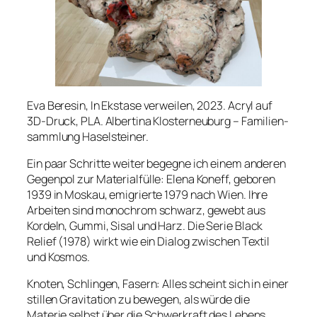
Eva Beresin, In Ekstase verweilen, 2023. Acryl auf
3D-Druck, PLA. Albertina Klosterneuburg – Familien­
sammlung Haselsteiner.
Ein paar Schritte weiter begegne ich einem anderen
Gegenpol zur Materialfülle: Elena Koneff, geboren
1939 in Moskau, emigrierte 1979 nach Wien. Ihre
Arbeiten sind monochrom schwarz, gewebt aus
Kordeln, Gummi, Sisal und Harz. Die Serie
Black
Relief
(1978) wirkt wie ein Dialog zwischen Textil
und Kosmos.
Knoten, Schlingen, Fasern: Alles scheint sich in einer
stillen Gravitation zu bewegen, als würde die
Materie selbst über die Schwerkraft des Lebens