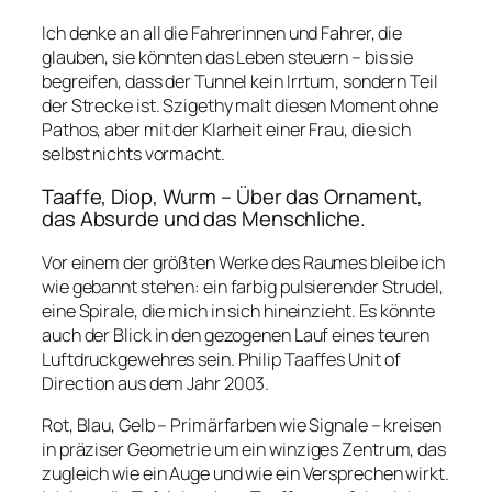
Ich denke an all die Fahrerinnen und Fahrer, die
glauben, sie könnten das Leben steuern – bis sie
begreifen, dass der Tunnel kein Irrtum, sondern Teil
der Strecke ist. Szigethy malt diesen Moment ohne
Pathos, aber mit der Klarheit einer Frau, die sich
selbst nichts vormacht.
Taaffe, Diop, Wurm – Über das Ornament,
das Absurde und das Menschliche.
Vor einem der größten Werke des Raumes bleibe ich
wie gebannt stehen: ein farbig pulsierender Strudel,
eine Spirale, die mich in sich hineinzieht. Es könnte
auch der Blick in den gezogenen Lauf eines teuren
Luftdruckgewehres sein. Philip Taaffes
Unit of
Direction
aus dem Jahr 2003.
Rot, Blau, Gelb – Primärfarben wie Signale – kreisen
in präziser Geometrie um ein winziges Zentrum, das
zugleich wie ein Auge und wie ein Versprechen wirkt.