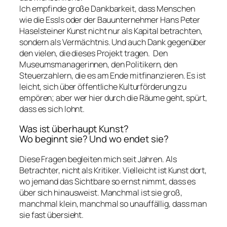
Ich empfinde große Dankbarkeit, dass Menschen
wie die Essls oder der Bauunternehmer Hans Peter
Haselsteiner Kunst nicht nur als Kapital betrachten,
sondern als Vermächtnis. Und auch Dank gegenüber
den vielen, die dieses Projekt tragen. Den
Museumsmanagerinnen, den Politikern, den
Steuerzahlern, die es am Ende mitfinanzieren. Es ist
leicht, sich über öffentliche Kulturförderung zu
empören; aber wer hier durch die Räume geht, spürt,
dass es sich lohnt.
Was ist überhaupt Kunst?
Wo beginnt sie? Und wo endet sie?
Diese Fragen begleiten mich seit Jahren. Als
Betrachter, nicht als Kritiker. Vielleicht ist Kunst dort,
wo jemand das Sichtbare so ernst nimmt, dass es
über sich hinausweist. Manchmal ist sie groß,
manchmal klein, manchmal so unauffällig, dass man
sie fast übersieht.