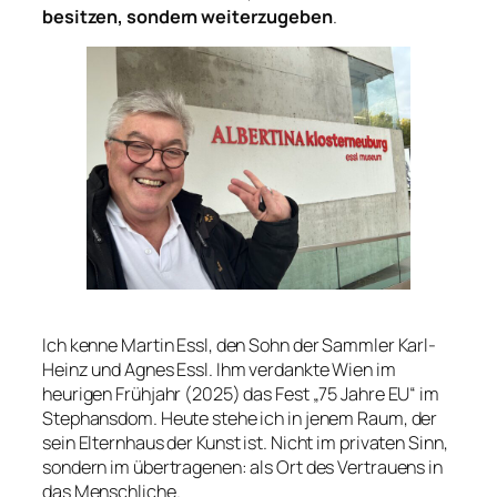
besitzen, sondern weiterzugeben
.
Ich kenne Martin Essl, den Sohn der Sammler Karl-
Heinz und Agnes Essl. Ihm verdankte Wien im
heurigen Frühjahr (2025) das Fest „75 Jahre EU“ im
Stephansdom. Heute stehe ich in jenem Raum, der
sein Elternhaus der Kunst ist. Nicht im privaten Sinn,
sondern im übertragenen: als Ort des Vertrauens in
das Menschliche.