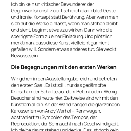
Ich bin kein unkritischer Bewunderer der
Gegenwartskunst. Zu oft sehe ich darin bloß Geste
und Ironie, Konzept statt Berührung. Aber wenn man
sich auf die Werke einlässt, wenn man stehen bleibt
und sieht, beginnt etwas zu wirken. Dann wird die
sperrigste Form zu einer Einladung. Und plötzlich
merkt man, dass diese Kunst vielleicht gar nicht
gefallen will. Sondern etwas anderes tut: Sie weckt
Bewusstsein.
Die Begegnungen mit den ersten Werken
Wir gehen in den Ausstellungsbereich und betreten
den ersten Saal. Es ist still, nur das gedämpfte
Knirschen der Schritte auf dem Betonboden. Wenig
Besucher sind heute hier. Zeitweise sind wir mit den
Künstlern allein. An der Wand hängen die glänzenden
Karosserien von Andy Warhol – Rennwagen,
abstrahiert zu Symbolen des Tempos, der
Reproduktion, der Sehnsucht nach Geschwindigkeit.
Ich bleibe davor stehen und denke: Das ist doch kein