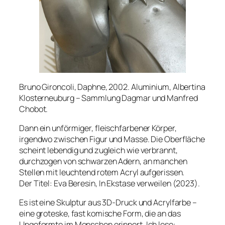
Bruno Gironcoli, Daphne, 2002. Aluminium, Albertina
Klosterneuburg – Sammlung Dagmar und Manfred
Chobot.
Dann ein unförmiger, fleischfarbener Körper,
irgendwo zwischen Figur und Masse. Die Oberfläche
scheint lebendig und zugleich wie verbrannt,
durchzogen von schwarzen Adern, an manchen
Stellen mit leuchtend rotem Acryl aufgerissen.
Der Titel:
Eva Beresin, In Ekstase verweilen
(2023).
Es ist eine Skulptur aus 3D-Druck und Acrylfarbe –
eine groteske, fast komische Form, die an das
Ungeformte im Menschen erinnert. Ich lese: