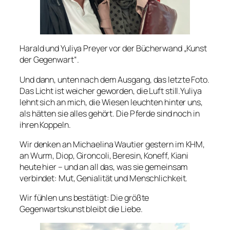
Harald und Yuliya Preyer vor der Bücherwand „Kunst
der Gegenwart“.
Und dann, unten nach dem Ausgang, das letzte Foto.
Das Licht ist weicher geworden, die Luft still.Yuliya
lehnt sich an mich, die Wiesen leuchten hinter uns,
als hätten sie alles gehört. Die Pferde sind noch in
ihren Koppeln.
Wir denken an Michaelina Wautier gestern im KHM,
an Wurm, Diop, Gironcoli, Beresin, Koneff, Kiani
heute hier – und an all das, was sie gemeinsam
verbindet: Mut, Genialität und Menschlichkeit.
Wir fühlen uns bestätigt: Die größte
Gegenwartskunst bleibt die Liebe.