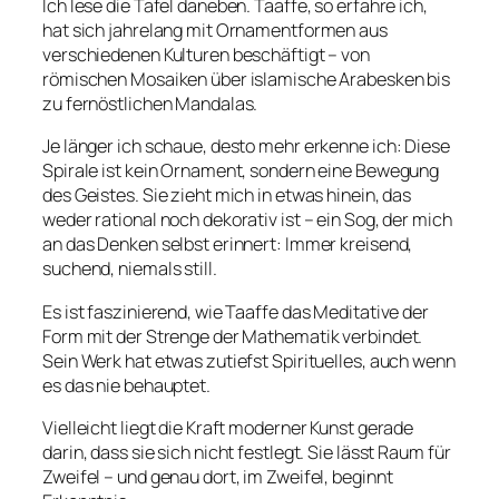
Ich lese die Tafel daneben. Taaffe, so erfahre ich,
hat sich jahrelang mit Ornamentformen aus
verschiedenen Kulturen beschäftigt – von
römischen Mosaiken über islamische Arabesken bis
zu fernöstlichen Mandalas.
Je länger ich schaue, desto mehr erkenne ich: Diese
Spirale ist kein Ornament, sondern eine Bewegung
des Geistes. Sie zieht mich in etwas hinein, das
weder rational noch dekorativ ist – ein Sog, der mich
an das Denken selbst erinnert: Immer kreisend,
suchend, niemals still.
Es ist faszinierend, wie Taaffe das Meditative der
Form mit der Strenge der Mathematik verbindet.
Sein Werk hat etwas zutiefst Spirituelles, auch wenn
es das nie behauptet.
Vielleicht liegt die Kraft moderner Kunst gerade
darin, dass sie sich nicht festlegt. Sie lässt Raum für
Zweifel – und genau dort, im Zweifel, beginnt