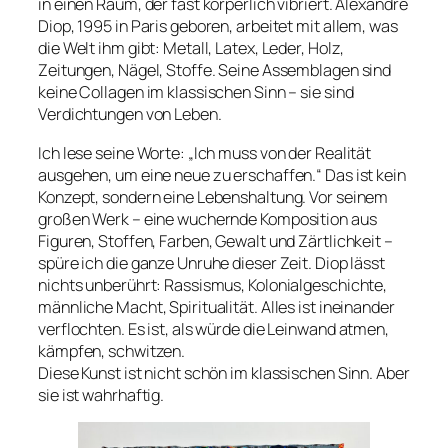
in einen Raum, der fast körperlich vibriert. Alexandre
Diop, 1995 in Paris geboren, arbeitet mit allem, was
die Welt ihm gibt: Metall, Latex, Leder, Holz,
Zeitungen, Nägel, Stoffe. Seine Assemblagen sind
keine Collagen im klassischen Sinn – sie sind
Verdichtungen von Leben.
Ich lese seine Worte: „Ich muss von der Realität
ausgehen, um eine neue zu erschaffen.“ Das ist kein
Konzept, sondern eine Lebenshaltung. Vor seinem
großen Werk – eine wuchernde Komposition aus
Figuren, Stoffen, Farben, Gewalt und Zärtlichkeit –
spüre ich die ganze Unruhe dieser Zeit. Diop lässt
nichts unberührt: Rassismus, Kolonialgeschichte,
männliche Macht, Spiritualität. Alles ist ineinander
verflochten. Es ist, als würde die Leinwand atmen,
kämpfen, schwitzen.
Diese Kunst ist nicht schön im klassischen Sinn. Aber
sie ist wahrhaftig.