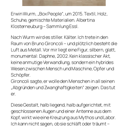
Erwin Wurm, „Box People“, um 2015. Textil, Holz,
Schuhe, gemischte Materialien. Albertina
Klosterneuburg – Sammlung Essl.
Nach Wurm wird es stiller. Kälter. Ich trete in den
Raum von Bruno Gironcoli – und plötzlich besteht die
Luft aus Metall. Vor mir liegt eine Figur, silbern, glatt,
monumental:
Daphne
, 2002. Kein klassischer Akt,
keine anmutige Verwandlung, sondern ein hybrides
Wesen zwischen Mensch und Maschine, Opfer und
Schöpfer.
Gironcoli sagte, er wolle den Menschen in all seinen
„Abgründen und Zwanghaftigkeiten“ zeigen. Das tut
er.
Diese Gestalt, halb liegend, halb aufgerichtet, mit
geschlossenen Augen und einer Antenne aus dem
Kopf, wirkt wie eine Kreuzung aus Mythos und Labor.
Ich kann nicht sagen, ob sie schläft oder träumt –