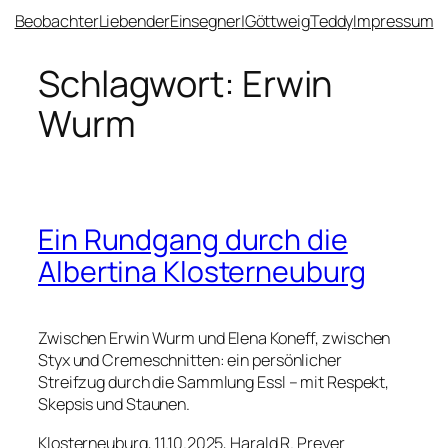
Zum
Beobachter
Liebender
Einsegner
|
Göttweig
Teddy
Impressum
Inhalt
springen
Schlagwort:
Erwin
Wurm
Ein Rundgang durch die
Albertina Klosterneuburg
Zwischen Erwin Wurm und Elena Koneff, zwischen
Styx und Cremeschnitten: ein persönlicher
Streifzug durch die Sammlung Essl – mit Respekt,
Skepsis und Staunen.
Klosterneuburg, 11.10.2025, Harald R. Preyer