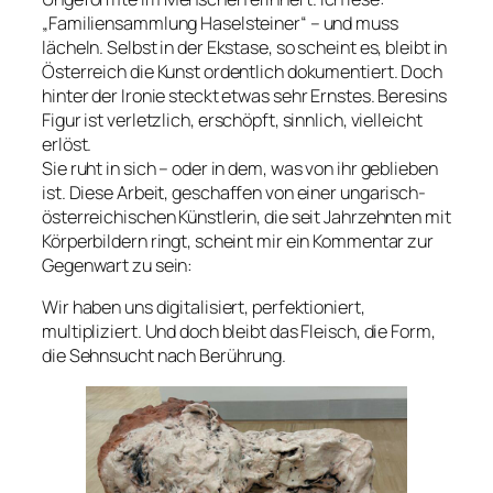
„Familiensammlung Haselsteiner“ – und muss
lächeln. Selbst in der Ekstase, so scheint es, bleibt in
Österreich die Kunst ordentlich dokumentiert. Doch
hinter der Ironie steckt etwas sehr Ernstes. Beresins
Figur ist verletzlich, erschöpft, sinnlich, vielleicht
erlöst.
Sie ruht in sich – oder in dem, was von ihr geblieben
ist. Diese Arbeit, geschaffen von einer ungarisch-
österreichischen Künstlerin, die seit Jahrzehnten mit
Körperbildern ringt, scheint mir ein Kommentar zur
Gegenwart zu sein:
Wir haben uns digitalisiert, perfektioniert,
multipliziert. Und doch bleibt das Fleisch, die Form,
die Sehnsucht nach Berührung.