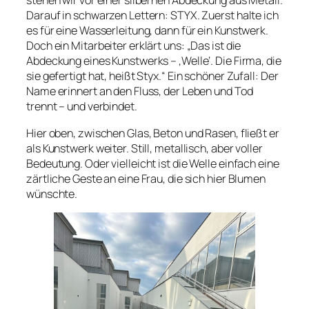
stehen wir vor einer silbernen Abdeckung aus Metall.
Darauf in schwarzen Lettern: STYX. Zuerst halte ich
es für eine Wasserleitung, dann für ein Kunstwerk.
Doch ein Mitarbeiter erklärt uns: „Das ist die
Abdeckung eines Kunstwerks – ‚Welle‘. Die Firma, die
sie gefertigt hat, heißt Styx.“ Ein schöner Zufall: Der
Name erinnert an den Fluss, der Leben und Tod
trennt – und verbindet.
Hier oben, zwischen Glas, Beton und Rasen, fließt er
als Kunstwerk weiter. Still, metallisch, aber voller
Bedeutung. Oder vielleicht ist die Welle einfach eine
zärtliche Geste an eine Frau, die sich hier Blumen
wünschte.