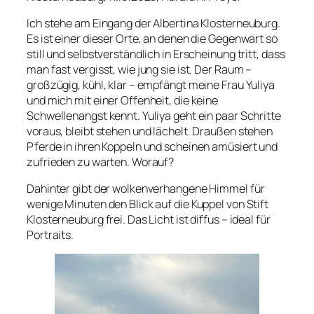
Ich stehe am Eingang der Albertina Klosterneuburg.
Es ist einer dieser Orte, an denen die Gegenwart so
still und selbstverständlich in Erscheinung tritt, dass
man fast vergisst, wie jung sie ist. Der Raum –
großzügig, kühl, klar – empfängt meine Frau Yuliya
und mich mit einer Offenheit, die keine
Schwellenangst kennt. Yuliya geht ein paar Schritte
voraus, bleibt stehen und lächelt. Draußen stehen
Pferde in ihren Koppeln und scheinen amüsiert und
zufrieden zu warten. Worauf?
Dahinter gibt der wolkenverhangene Himmel für
wenige Minuten den Blick auf die Kuppel von Stift
Klosterneuburg frei. Das Licht ist diffus – ideal für
Portraits.